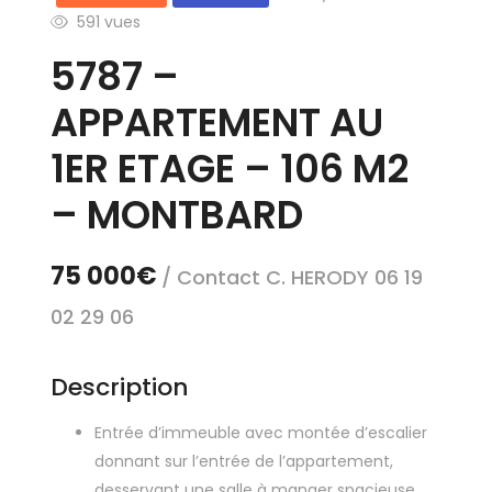
591 vues
5787 –
APPARTEMENT AU
1ER ETAGE – 106 M2
– MONTBARD
75 000€
/ Contact C. HERODY 06 19
02 29 06
Description
Entrée d’immeuble avec montée d’escalier
donnant sur l’entrée de l’appartement,
desservant une salle à manger spacieuse