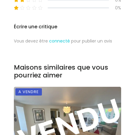
0%
0%
Écrire une critique
Vous devez être
connecté
pour publier un avis
Maisons similaires que vous
pourriez aimer
A VENDRE
E