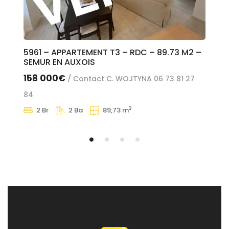
5961 – APPARTEMENT T3 – RDC – 89.73 M2 –
60
SEMUR EN AUXOIS
SE
158 000€
47
/ Contact C. WOJTYNA 06 73 81 27
84
2
2 Br
2 Ba
89,73 m