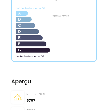
Faible émission de GES
A
KgéqCO2 / m².an
B
C
D
E
F
G
Forte émission de GES
Aperçu
REFERENCE
5787