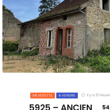
il y a 21 heure
EN VEDETTE
A VENDRE
5925 – ANCIEN
54