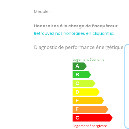
Meublé :
Honoraires à la charge de l’acquéreur.
Retrouvez nos honoraires en cliquant ici.
Diagnostic de performance énergétique
Logement économe
A
B
C
D
E
F
G
Logement énergivore