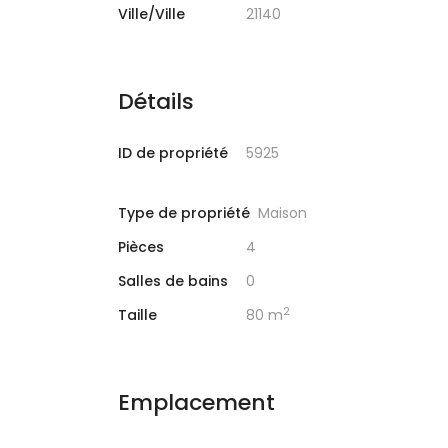
Ville/Ville
21140
Détails
ID de propriété
5925
Type de propriété
Maison
Pièces
4
Salles de bains
0
2
Taille
80 m
Emplacement