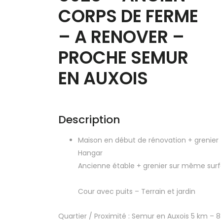
CORPS DE FERME
– A RENOVER –
PROCHE SEMUR
EN AUXOIS
Description
Maison en début de rénovation + grenier
Hangar
Ancienne étable + grenier sur même surf
Cour avec puits – Terrain et jardin
Quartier / Proximité : Semur en Auxois 5 km – 