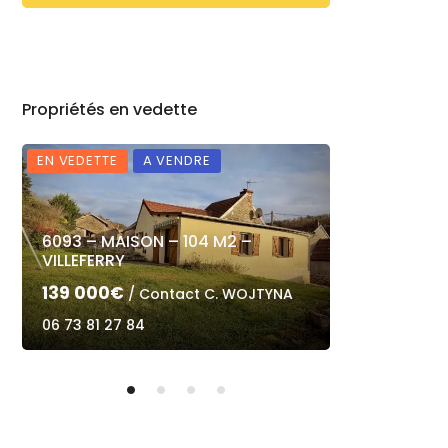
Propriétés en vedette
EN VEDETTE
A VENDRE
EN VEDETTE
6093 – MAISON – 104 M2 –
6100 – MAIS
VILLEFERRY
NOGENT LE
139 000€
210 000€
/ Contact C. WOJTYNA
/
06 73 81 27 84
06 73 81 27 8