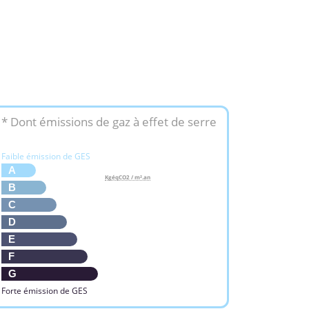
* Dont émissions de gaz à effet de serre
Faible émission de GES
A
KgéqCO2 / m².an
B
C
D
E
F
G
Forte émission de GES