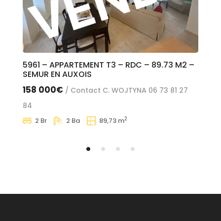
5961 – APPARTEMENT T3 – RDC – 89.73 M2 –
60
SEMUR EN AUXOIS
CEN
158 000€
88
/ Contact C. WOJTYNA 06 73 81 27
84
2
2 Br
2 Ba
89,73 m