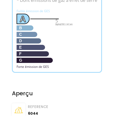
* Dont émissions de gaz à effet de serre
Faible émission de GES
A
5
KgéqCO2 / m².an
B
C
D
E
F
G
Forte émission de GES
Aperçu
REFERENCE
6044