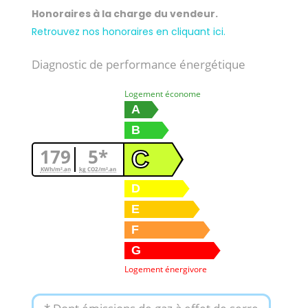
Honoraires à la charge du vendeur.
Retrouvez nos honoraires en cliquant ici.
Diagnostic de performance énergétique
Logement économe
A
B
179
5*
C
KWh/m².an
kg CO2/m².an
D
E
F
G
Logement énergivore