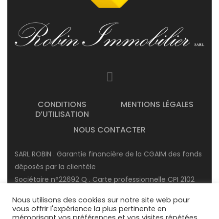
CONDITIONS
MENTIONS LÉGALES
D’UTILISATION
NOUS CONTACTER
SARL ROBIN . Garantie financière de la CGAIM des fonds
déposés par la clientèle
Sociétaire n°22692 Q . Carte professionnelle CPI 2102
2017 000 019 679 délivrée par la CCI de côte d’or.
Nous utilisons des cookies sur notre site web pour
RCS : 423 335 009 . Garantie financière accordée en
vous offrir l'expérience la plus pertinente en
mémorisant vos préférences et vos visites répétées.
transaction immobilière : 120 000 €