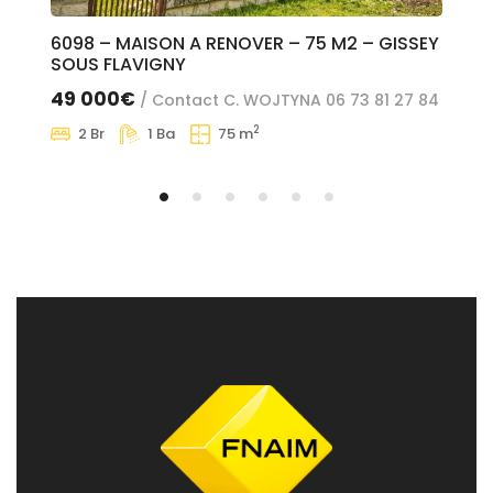
6098 – MAISON A RENOVER – 75 M2 – GISSEY
610
SOUS FLAVIGNY
16
49 000€
/ Contact C. WOJTYNA 06 73 81 27 84
84
2
2 Br
1 Ba
75 m