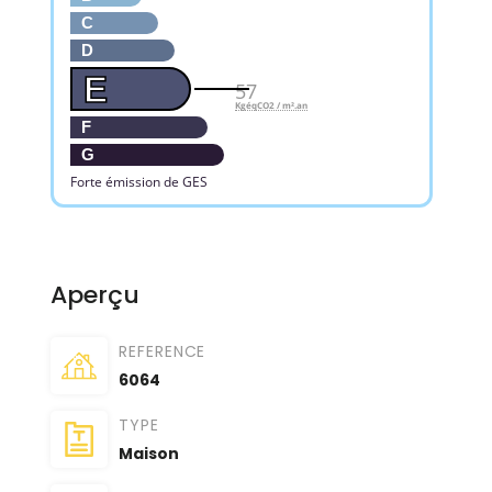
C
D
E
57
KgéqCO2 / m².an
F
G
Forte émission de GES
Aperçu
REFERENCE
6064
TYPE
Maison