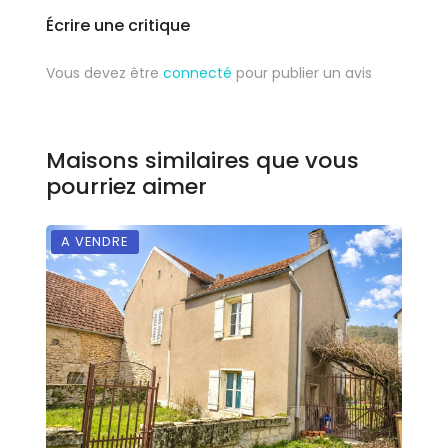
Écrire une critique
Vous devez être
connecté
pour publier un avis
Maisons similaires que vous
pourriez aimer
A VENDRE
E