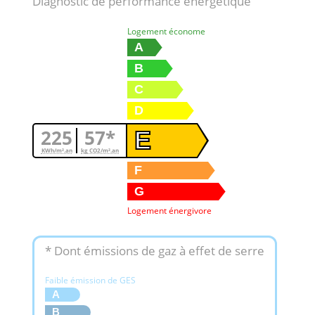
Diagnostic de performance énergétique
Logement économe
A
B
C
D
225
57*
E
KWh/m².an
kg CO2/m².an
F
G
Logement énergivore
* Dont émissions de gaz à effet de serre
Faible émission de GES
A
B