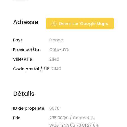
Adresse
Ouvrir sur Google Maps
Pays
France
Province/État
Côte-d’Or
Ville/Ville
21140
Code postal / ZIP
21140
Détails
ID de propriété
6076
Prix
285 000€
/ Contact C.
WOJTYNA 06 73 81 27 84