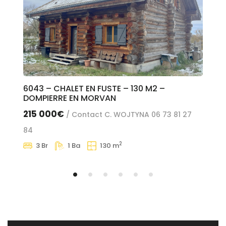
6043 – CHALET EN FUSTE – 130 M2 –
55
DOMPIERRE EN MORVAN
SE
215 000€
29
/ Contact C. WOJTYNA 06 73 81 27
84
2
3 Br
1 Ba
130 m