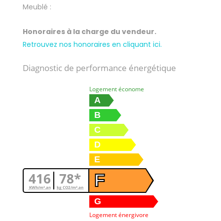
Meublé :
Honoraires à la charge du vendeur.
Retrouvez nos honoraires en cliquant ici.
Diagnostic de performance énergétique
Logement économe
A
B
C
D
E
416
78*
F
KWh/m².an
kg CO2/m².an
G
Logement énergivore