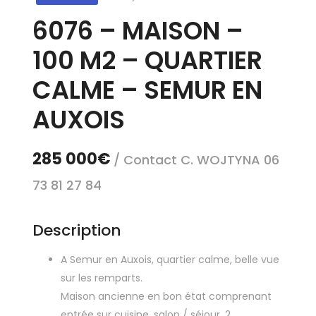
6076 – MAISON –
100 M2 – QUARTIER
CALME – SEMUR EN
AUXOIS
285 000€
/ Contact C. WOJTYNA 06
73 81 27 84
Description
A Semur en Auxois, quartier calme, belle vue
sur les remparts.
Maison ancienne en bon état comprenant
entrée sur cuisine, salon / séjour, 2