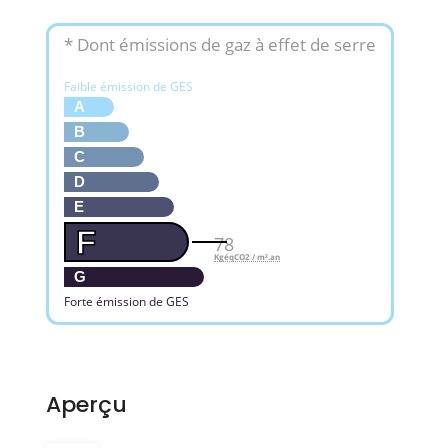
* Dont émissions de gaz à effet de serre
Faible émission de GES
A
B
C
D
E
F
78
KgéqCO2 / m².an
G
Forte émission de GES
Aperçu