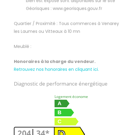
bien est exposé sont disponibles sur le site
Géorisques : www.georisques.gouv.fr
Quartier / Proximité : Tous commerces à Venarey
les Laumes ou Vitteaux à 10 mn
Meublé :
Honoraires à la charge du vendeur.
Retrouvez nos honoraires en cliquant ici.
Diagnostic de performance énergétique
Logement économe
A
B
C
204
34*
D