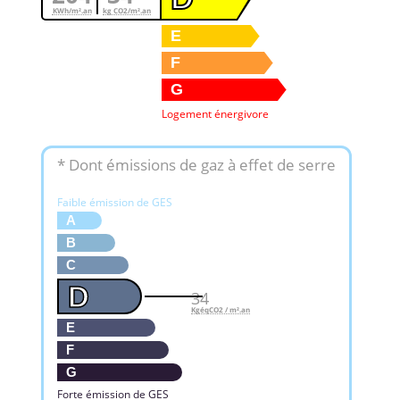
KWh/m².an
kg CO2/m².an
E
F
G
Logement énergivore
* Dont émissions de gaz à effet de serre
Faible émission de GES
A
B
C
D
34
KgéqCO2 / m².an
E
F
G
Forte émission de GES