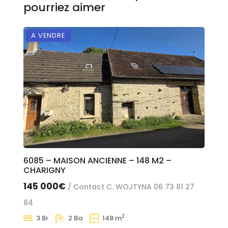
pourriez aimer
A VENDRE
E
6085 – MAISON ANCIENNE – 148 M2 –
60
CHARIGNY
SE
145 000€
18
/ Contact C. WOJTYNA 06 73 81 27
84
84
2
3 Br
2 Ba
148 m