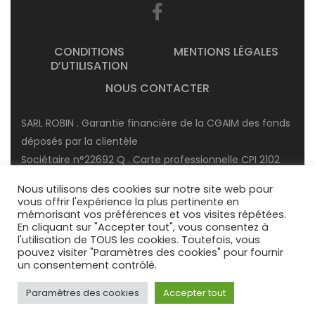
CONDITIONS
MENTIONS LÉGALES
D’UTILISATION
NOUS CONTACTER
SARL ROBIN . Garantie financière de la CGAIM des fonds
déposés par la clientèle
Sociétaire n°22692 Q . Carte professionnelle CPI 2102
2017 000 019 679 délivrée par la CCI de côte d’or.
Nous utilisons des cookies sur notre site web pour
RCS : 423 335 009 . Garantie financière accordée en
vous offrir l'expérience la plus pertinente en
mémorisant vos préférences et vos visites répétées.
transaction immobilière : 120 000 €
En cliquant sur "Accepter tout", vous consentez à
Numéro de TVA : FR 44 423335009
l'utilisation de TOUS les cookies. Toutefois, vous
pouvez visiter "Paramètres des cookies" pour fournir
un consentement contrôlé.
©2007 – 2022 SARL AGENCE ROBIN. Tous droits réservés
Christelle Wojtyna
Paramètres des cookies
Accepter tout
Agent commercial